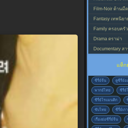
Film-Noir ด้านม
Fantasy เทพนิยา
Family ครอบครัว
Drama ดราม่า
Documentary สา
แท็ก
ซีรี่ย์จีน
ดูซีรี่ย
พากย์ไทย
ซีรี่ย
ซีรี่ย์โรแมนติก
ซับไทย
ซีรี่ย์เก
เรื่องย่อซีรี่ย์จีน