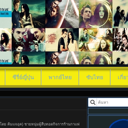
กลั่นรักอุ่นหัวใจ (2024) Brewing Love พาก
ซีรี่ย์ญี่ปุ่น
พากย์ไทย
ซับไทย
เกี่
บบทโดย คิมแจอุค) ชายหนุ่มผู้สืบทอดกิจการร้านกาแฟ