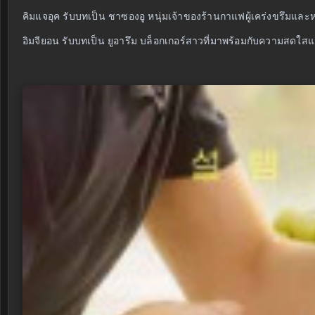
คิมแจอุค รับบทเป็น ชาซองอู หนุ่มเจ้าของร้านกาแฟผู้เคร่งขรึม
อิมจียอน รับบทเป็น ยูอารึม บล็อกเกอร์สาวที่มาพร้อมกับความสดใสแ