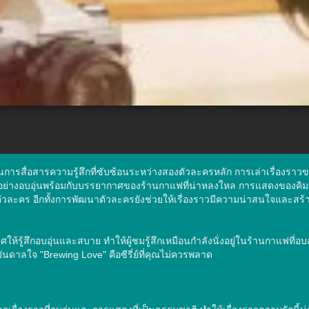
อกลางในการสื่อสารความรู้สึกที่ซับซ้อนระหว่างสองตัวละครหลัก การเล่าเรื่อ
เนินไปอย่างอบอุ่นพร้อมกับบรรยากาศของร้านกาแฟที่น่าหลงใหล การแสดงของ
กของตัวละคร อีกทั้งการพัฒนาตัวละครยังช่วยให้เรื่องราวมีความน่าสนใจแ
าศให้รู้สึกอบอุ่นและสบาย ทำให้ผู้ชมรู้สึกเหมือนกำลังนั่งอยู่ในร้านกาแฟ
ันดาลใจ "Brewing Love" คือซีรี่ย์ที่คุณไม่ควรพลาด
