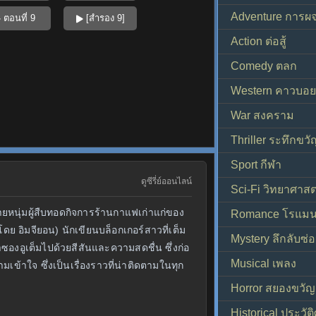
Adventure การผ
ตอนที่ 9
[สำรอง 9]
Action ต่อสู้
Comedy ตลก
Western คาวบอย
War สงคราม
Thriller ระทึกขวั
Sport กีฬา
ดูซีรี่ย์ออนไลน์
Sci-Fi วิทยาศาสต
ชายหนุ่มผู้สืบทอดกิจการร้านกาแฟเก่าแก่ของ
Romance โรแมน
อิมจียอน) นักเขียนบล็อกเกอร์สาวที่เต็ม
Mystery ลึกลับซ่อ
องอูเต็มไปด้วยสีสันและความสดชื่น ซึ่งก่อ
Musical เพลง
ข้าใจ ซึ่งเป็นเรื่องราวที่น่าติดตามในทุก
Horror สยองขวัญ
Historical ประวัต