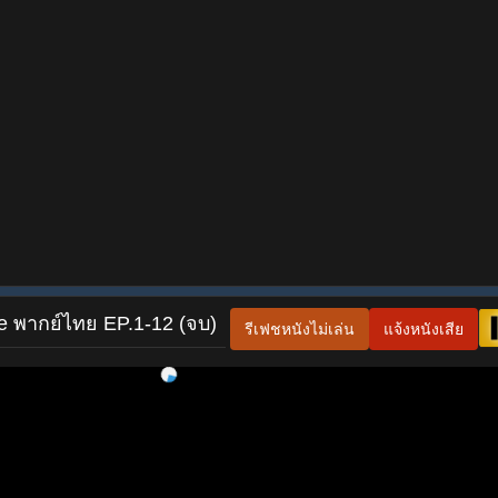
ove พากย์ไทย EP.1-12 (จบ)
รีเฟชหนังไม่เล่น
แจ้งหนังเสีย