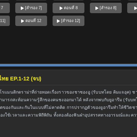
 7
[สำรอง 7]
ตอนที่ 8
[สำรอง 8]
11]
ตอนที่ 12
[สำรอง 12]
์ไทย EP.1-12 (จบ)
ลีแนวโรแมนติกดราม่าที่ถ่ายทอดเรื่องราวของชาซองอู (รับบทโดย คิมแจอุค) 
ารถสะท้อนความรู้สึกของคนชงออกมาได้ หลังจากพบกับยูอารึม (รับบทโดย 
ิตของกันและกันในแบบที่ไม่คาดคิด การปรากฏตัวของยูอารึมทำให้ชีวิตชาซ
ต้องใช้เวลาและความพิถีพิถัน ทั้งสองต้องฟันฝ่าอุปสรรคทางอารมณ์และความเ