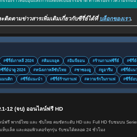
ากเรื่องราวที่อบอุ่นและการแสดงที่เป็นธรรมชาติ ทำให้เรื่องราวความรักนี้
ติดตามข่าวสารเพิ่มเติมเกี่ยวกับซีรี่ย์ได้ที่
บล็อกของเรา
.
#ซีรี่ย์เกาหลี 2024
#คิมแจอุค
#อิมจียอน
#ร้านกาแฟซีรี่ย์
#ซีรี
#ซีรี่ย์น่าดู 2024
#หนังเกาหลีซับไทย
#ชาซองอู
#ยูอารึม
#ซีรี่ย์แน
โรแมนติก
#ซีรี่ย์แนะนำ
#ซีรี่ย์ร้านกาแฟ
#ความรักในกาแฟ
#ซีรี่ย์อ
P.1-12 (จบ) ออนไลน์ฟรี HD
์ฟรี พากย์ไทย และ ซับไทย คมชัดระดับ HD และ Full HD รับชมบน Serieskod
แท็บเล็ต และคอมพิวเตอร์ทุกรุ่น รับชมได้ตลอด 24 ชั่วโมง