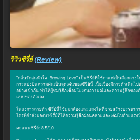
รีวิวซีรี่ย์
(Review)
"กลั่นรักอุ่นหัวใจ  Brewing Love" เป็นซีรี่ย์ที่ใช้กาแฟเป็นสื่
การแบ่งปันความฝันเป็นจุดเด่นของซีรี่ย์นี้ เนื้อเรื่องมีการดำ
อย่างเข้ากัน ทำให้ผู้ชมรู้สึกเชื่อมโยงกับอารมณ์และความรู้สึ
แบบของตัวเอง

ในแง่การถ่ายทำ ซีรี่ย์นี้ใช้มุมกล้องและแสงไฟที่ช่วยสร้างบรรยาก
ใครที่กำลังมองหาซีรี่ย์ที่ให้ความรู้สึกผ่อนคลายและเต็มไปด้วยแรงบ
คะแนนซีรี่ย์: 8.5/10
