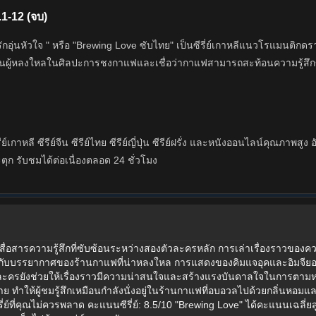
.1-12 (จบ)
รักอุ่นหัวใจ " หรือ "Brewing Love ซับไทย" เป็นซีรี่ย์เกาหลีแนวโรแมนติกด
เป็นผู้หลงใหลในศิลปะการชงกาแฟและเชื่อว่ากาแฟสามารถสะท้อนความรู้สึก
ย์เกาหลี ซีรีย์จีน ซีรีย์ไทย ซีรีย์ญี่ปุ่น ซีรีย์ฝรั่ง และหนังออนไลน์คุณภา
ะตุก รับชมได้ต่อเนื่องตลอด 24 ชั่วโมง
ในการสื่อสารความรู้สึกที่ซับซ้อนระหว่างสองตัวละครหลัก การเล่าเรื่องราว
่นพร้อมกับบรรยากาศของร้านกาแฟที่น่าหลงใหล การแสดงของคิมแจอุคและอิมจีย
าตัวละครยังช่วยให้เรื่องราวมีความน่าสนใจและสร้างแรงบันดาลใจในการต
าย ทำให้ผู้ชมรู้สึกเหมือนกำลังนั่งอยู่ในร้านกาแฟที่อบอวลไปด้วยกลิ่นหอมแล
์ที่คุณไม่ควรพลาด คะแนนซีรี่ย์: 8.5/10 "Brewing Love" ได้คะแนนเฉลี่ยสูง