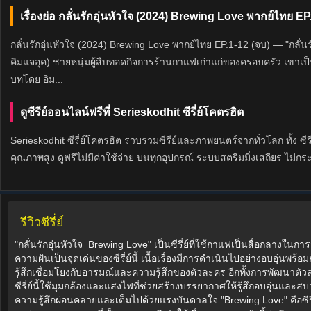
เรื่องย่อ กลั่นรักอุ่นหัวใจ (2024) Brewing Love พากย์ไทย EP
กลั่นรักอุ่นหัวใจ (2024) Brewing Love พากย์ไทย EP.1-12 (จบ) — "กลั่น
คิมแจอุค) ชายหนุ่มผู้สืบทอดกิจการร้านกาแฟเก่าแก่ของครอบครัว เขา
บทโดย อิม...
ดูซีรีย์ออนไลน์ฟรีที่ Serieskodhit ซีรี่ย์โคตรฮิต
Serieskodhit ซีรี่ย์โคตรฮิต รวบรวมซีรีย์และภาพยนตร์จากทั่วโลก ทั้ง ซีรี
คุณภาพสูง ดูฟรีไม่มีค่าใช้จ่าย บนทุกอุปกรณ์ ระบบสตรีมมิ่งเสถียร ไม่กร
รีวิวซีรี่ย์
"กลั่นรักอุ่นหัวใจ Brewing Love" เป็นซีรี่ย์ที่ใช้กาแฟเป็นสื่อกลาง
ความฝันเป็นจุดเด่นของซีรี่ย์นี้ เนื้อเรื่องมีการดำเนินไปอย่างอบอุ
รู้สึกเชื่อมโยงกับอารมณ์และความรู้สึกของตัวละคร อีกทั้งการพัฒน
ซีรี่ย์นี้ใช้มุมกล้องและแสงไฟที่ช่วยสร้างบรรยากาศให้รู้สึกอบอุ่นและสบ
ความรู้สึกผ่อนคลายและเต็มไปด้วยแรงบันดาลใจ "Brewing Love" คือซีรี่ย