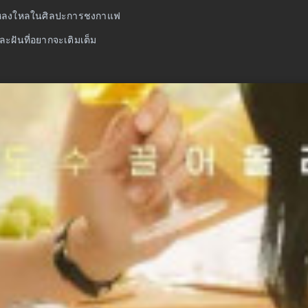
และหลงใหลในศิลปะการชงกาแฟ
ละฝันที่อยากจะเติมเต็ม