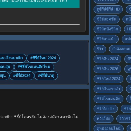
น่าติดตามและเต็มไปด้วยเสน่ห์เฉพาะตัว
ดูซีรีส์ซีรีส์ HD
ซ
ซีรี่ย์แอคชั่น
หนั
ซีรีส์หนังชีวิต
H
ซีรี่ย์แนะนำ
แฟ
รีวิว
กำลังออนแ
่ย์แนวโรแมนติก
#ซีรี่ย์ใหม่ 2024
ซีรี่ย์จีน 2024
ซีร
วอบอุ่น
#ซีรี่ย์โรแมนติกใหม่
ซีรี่ย์จีน 2026
ดู
บอุ่น
#ซีรี่ย์2024
#ซีรี่ย์น่าดู
ซีรี่ย์ใหม่ 2024
ซีรี่ย์จีนดราม่า
ซีรีส์โรแมนติก
ซีรี่ย์Netflix
ซีรี
hit ซีรี่ย์โคตรฮิต ไม่ต้องสมัครสมาชิก ไม่
หวังอี้ป๋อ
รีวิวซีรี
ดูหนังออนไลน์