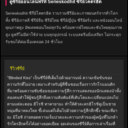
ดูซีรีย์ออนไลน์ฟรีที่ Serieskodhit ซีรี่ย์โคตรฮิต
Serieskodhit ซีรี่ย์โคตรฮิต รวบรวมซีรีย์และภาพยนตร์จากทั่วโลก
ทั้ง ซีรีย์เกาหลี ซีรีย์จีน ซีรีย์ไทย ซีรีย์ญี่ปุ่น ซีรีย์ฝรั่ง และหนังออนไลน์
คุณภาพสูง อัพเดทตอนใหม่ทุกวัน พร้อมพากย์ไทยและซับไทยคุณภาพ
สูง ดูฟรีไม่มีค่าใช้จ่าย บนทุกอุปกรณ์ ระบบสตรีมมิ่งเสถียร ไม่กระตุก
รับชมได้ต่อเนื่องตลอด 24 ชั่วโมง
รีวิวซีรี่ย์
"Blinded Kiss" เป็นซีรี่ย์ที่เต็มไปด้วยอารมณ์ ความเข้มข้นของ
ความรักที่ไม่ง่าย เหมาะสำหรับผู้ที่ชื่นชอบเรื่องราวรักโรแมนติก
ที่มาพร้อมความซับซ้อนของความรู้สึก การแสดงของนักแสดงนำทั้ง
สองคนทำให้ผู้ชมรู้สึกถึงความสัมพันธ์ที่เติบโตและเปลี่ยนแปลงไป
ตามแต่ละตอน ฮิโรชิ ทาคายามะ ทำให้ตัวละครฮิโรชิดูเป็นชาย
หนุ่มที่น่าหลงใหล ขี้เล่นแต่ก็เต็มไปด้วยความรู้สึกลึกซึ้ง ขณะที่อา
ยะ มิโยชิ ถ่ายทอดความเจ็บปวดและความกลัวของผู้หญิงที่ไม่กล้า
รักใครอีกครั้งได้อย่างยอดเยี่ยม จุดเด่นของซีรี่ย์คือการเล่าเรื่องที่