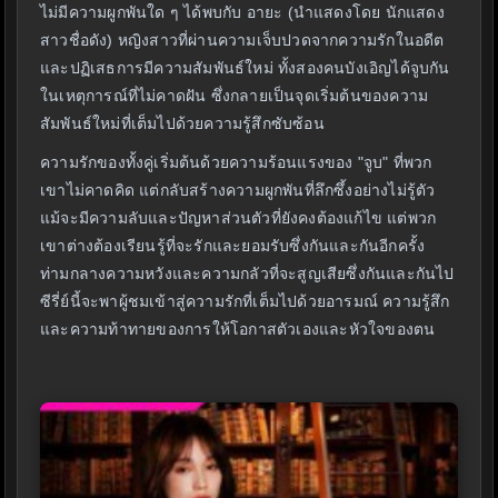
ไม่มีความผูกพันใด ๆ ได้พบกับ อายะ (นำแสดงโดย นักแสดง
สาวชื่อดัง) หญิงสาวที่ผ่านความเจ็บปวดจากความรักในอดีต
และปฏิเสธการมีความสัมพันธ์ใหม่ ทั้งสองคนบังเอิญได้จูบกัน
ในเหตุการณ์ที่ไม่คาดฝัน ซึ่งกลายเป็นจุดเริ่มต้นของความ
สัมพันธ์ใหม่ที่เต็มไปด้วยความรู้สึกซับซ้อน
ความรักของทั้งคู่เริ่มต้นด้วยความร้อนแรงของ "จูบ" ที่พวก
เขาไม่คาดคิด แต่กลับสร้างความผูกพันที่ลึกซึ้งอย่างไม่รู้ตัว
แม้จะมีความลับและปัญหาส่วนตัวที่ยังคงต้องแก้ไข แต่พวก
เขาต่างต้องเรียนรู้ที่จะรักและยอมรับซึ่งกันและกันอีกครั้ง
ท่ามกลางความหวังและความกลัวที่จะสูญเสียซึ่งกันและกันไป
ซีรี่ย์นี้จะพาผู้ชมเข้าสู่ความรักที่เต็มไปด้วยอารมณ์ ความรู้สึก
และความท้าทายของการให้โอกาสตัวเองและหัวใจของตน