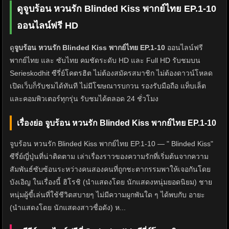
ดูจูบร้อน หวนรัก Blinded Kiss พากย์ไทย EP.1-10
ออนไลน์ฟรี HD
ดู
จูบร้อน หวนรัก Blinded Kiss พากย์ไทย EP.1-10
ออนไลน์ฟรี
พากย์ไทย และ ซับไทย คมชัดระดับ HD และ Full HD รับชมบน
Serieskodhit ซีรี่ย์โคตรฮิต ไม่ต้องสมัครสมาชิก ไม่ต้องดาวน์โหลด
เปิดเว็บก็รับชมได้ทันที ไม่มีโฆษณารบกวน รองรับมือถือ แท็บเล็ต
และคอมพิวเตอร์ทุกรุ่น รับชมได้ตลอด 24 ชั่วโมง
เรื่องย่อ จูบร้อน หวนรัก Blinded Kiss พากย์ไทย EP.1-10
จูบร้อน หวนรัก Blinded Kiss พากย์ไทย EP.1-10 — " Blinded Kiss"
ซีรี่ย์ญี่ปุ่นที่น่าติดตาม เล่าเรื่องราวของความรักที่เริ่มต้นจากความ
สัมพันธ์ซับซ้อนระหว่างคนสองคนที่ถูกชะตากรรมพาให้เจอกันโดย
บังเอิญ ในเรื่องนี้ ฮิโรชิ (นำแสดงโดย นักแสดงหนุ่มยอดนิยม) ชาย
หนุ่มผู้ขี้เล่นที่ใช้ชีวิตสบายๆ ไม่มีความผูกพันใด ๆ ได้พบกับ อายะ
(นำแสดงโดย นักแสดงสาวชื่อดัง) ห...