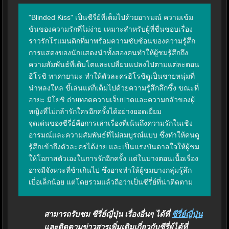
"Blinded Kiss" เป็นซีรี่ย์ที่เต็มไปด้วยอารมณ์ ความเข้ม
ข้นของความรักที่ไม่ง่าย เหมาะสำหรับผู้ที่ชื่นชอบเรื่อง
ราวรักโรแมนติกที่มาพร้อมความซับซ้อนของความรู้สึก 
การแสดงของนักแสดงนำทั้งสองคนทำให้ผู้ชมรู้สึกถึง
ความสัมพันธ์ที่เติบโตและเปลี่ยนแปลงไปตามแต่ละตอน 
ฮิโรชิ ทาคายามะ ทำให้ตัวละครฮิโรชิดูเป็นชายหนุ่มที่
น่าหลงใหล ขี้เล่นแต่ก็เต็มไปด้วยความรู้สึกลึกซึ้ง ขณะที่
อายะ มิโยชิ ถ่ายทอดความเจ็บปวดและความกลัวของผู้
หญิงที่ไม่กล้ารักใครอีกครั้งได้อย่างยอดเยี่ยม

จุดเด่นของซีรี่ย์คือการเล่าเรื่องที่เน้นถึงความรักในเชิง
อารมณ์และความสัมพันธ์ที่ไม่สมบูรณ์แบบ ซึ่งทำให้คนดู
รู้สึกเข้าถึงตัวละครได้ง่าย และเป็นแรงบันดาลใจให้ผู้ชม
ให้โอกาสตัวเองในการรักอีกครั้ง แต่ในบางตอนเนื้อเรื่อง
อาจมีจังหวะที่ช้าเกินไป ซึ่งอาจทำให้ผู้ชมบางกลุ่มรู้สึก
เบื่อเล็กน้อย แต่โดยรวมแล้วถือว่าเป็นซีรี่ย์ที่น่าติดตาม
สามารถรับชม ซีรี่ย์ญี่ปุ่น เรื่องอื่นๆ ได้ที่
ซีรี่ย์ญี่ปุ่น
และติดตามข่าวสารเพิ่มเติมเกี่ยวกับซีรี่ย์ได้ที่