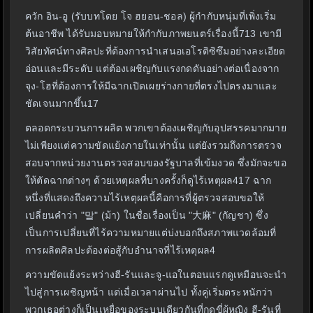
ควัก อิน-อู (รับบทโดย โจ ฮยอน-ชอล) ผู้กำกับหนุ่มที่เพิ่งเริ่ม
ต้นอาชีพ ได้รับมอบหมายให้กำกับภาพยนตร์เรื่องนี้713 เขามี
วิสัยทัศน์ทางศิลปะที่ต้องการนำเสนอเอโรติซิซึมอย่างละเอียด
อ่อนและมีระดับ แต่ต้องเผชิญกับแรงกดดันอย่างต่อเนื่องจาก
จุง-โฮที่ต้องการให้มีฉากเปิดเผยร่างกายที่ตรงไปตรงมาและ
ชัดเจนมากขึ้น17
ตลอดกระบวนการผลิต พวกเขาต้องเผชิญกับอุปสรรคมากมาย
ไม่เพียงแต่ความขัดแย้งภายในเท่านั้น แต่ยังรวมถึงการตรวจ
สอบจากหน่วยงานตรวจสอบของรัฐบาลที่เข้มงวด ซึ่งมักจะขอ
ให้ตัดฉากต่างๆ ด้วยเหตุผลที่บางครั้งก็ดูไร้เหตุผล417 ฉาก
หนึ่งที่แสดงถึงความไร้เหตุผลนี้คือการที่ผู้ตรวจสอบขอให้
เปลี่ยนคำว่า "말" (ม้า) ในชื่อเรื่องเป็น "大麻" (กัญชา) ซึ่ง
เป็นการเปลี่ยนที่ไร้ความหมายแต่บ่งบอกถึงสภาพแวดล้อมที่
การผลิตศิลปะต้องต่อสู้กับอำนาจที่ไร้เหตุผล4
ความขัดแย้งระหว่างฮี-รันและจู-แอในตอนแรกดูเหมือนจะนำ
ไปสู่การเผชิญหน้า แต่เมื่อเวลาผ่านไป ทั้งคู่เริ่มตระหนักว่า
พวกเธอต่างก็เป็นเหยื่อของระบบเดียวกันที่กดขี่ผู้หญิง ฮี-รันที่