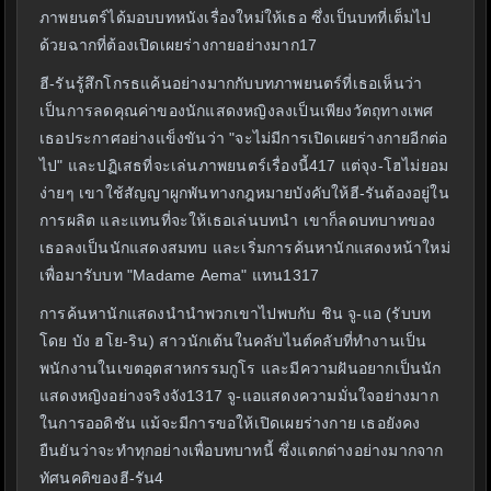
ภาพยนตร์ได้มอบบทหนังเรื่องใหม่ให้เธอ ซึ่งเป็นบทที่เต็มไป
ด้วยฉากที่ต้องเปิดเผยร่างกายอย่างมาก17
ฮี-รันรู้สึกโกรธแค้นอย่างมากกับบทภาพยนตร์ที่เธอเห็นว่า
เป็นการลดคุณค่าของนักแสดงหญิงลงเป็นเพียงวัตถุทางเพศ
เธอประกาศอย่างแข็งขันว่า "จะไม่มีการเปิดเผยร่างกายอีกต่อ
ไป" และปฏิเสธที่จะเล่นภาพยนตร์เรื่องนี้417 แต่จุง-โฮไม่ยอม
ง่ายๆ เขาใช้สัญญาผูกพันทางกฎหมายบังคับให้ฮี-รันต้องอยู่ใน
การผลิต และแทนที่จะให้เธอเล่นบทนำ เขาก็ลดบทบาทของ
เธอลงเป็นนักแสดงสมทบ และเริ่มการค้นหานักแสดงหน้าใหม่
เพื่อมารับบท "Madame Aema" แทน1317
การค้นหานักแสดงนำนำพวกเขาไปพบกับ ชิน จู-แอ (รับบท
โดย บัง ฮโย-ริน) สาวนักเต้นในคลับไนต์คลับที่ทำงานเป็น
พนักงานในเขตอุตสาหกรรมกูโร และมีความฝันอยากเป็นนัก
แสดงหญิงอย่างจริงจัง1317 จู-แอแสดงความมั่นใจอย่างมาก
ในการออดิชัน แม้จะมีการขอให้เปิดเผยร่างกาย เธอยังคง
ยืนยันว่าจะทำทุกอย่างเพื่อบทบาทนี้ ซึ่งแตกต่างอย่างมากจาก
ทัศนคติของฮี-รัน4