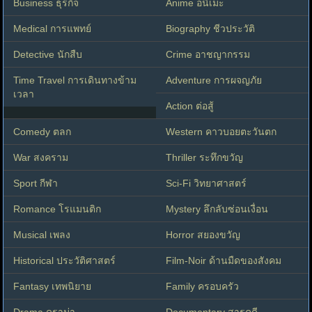
Business ธุรกิจ
Anime อนิเมะ
Medical การแพทย์
Biography ชีวประวัติ
Detective นักสืบ
Crime อาชญากรรม
Time Travel การเดินทางข้าม
Adventure การผจญภัย
เวลา
Action ต่อสู้
Comedy ตลก
Western คาวบอยตะวันตก
War สงคราม
Thriller ระทึกขวัญ
Sport กีฬา
Sci-Fi วิทยาศาสตร์
Romance โรแมนติก
Mystery ลึกลับซ่อนเงื่อน
Musical เพลง
Horror สยองขวัญ
Historical ประวัติศาสตร์
Film-Noir ด้านมืดของสังคม
Fantasy เทพนิยาย
Family ครอบครัว
Drama ดราม่า
Documentary สารคดี