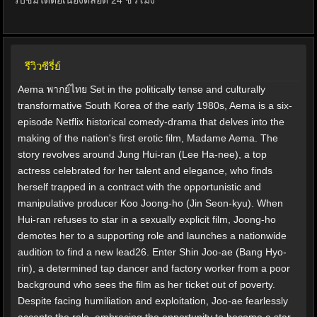
รับชมได้ต่อเนื่องตลอด 24 ชั่วโมง
รีวิวซีรี่ย์
Aema พากย์ไทย Set in the politically tense and culturally
transformative South Korea of the early 1980s, Aema is a six-
episode Netflix historical comedy-drama that delves into the
making of the nation's first erotic film, Madame Aema. The
story revolves around Jung Hui-ran (Lee Ha-nee), a top
actress celebrated for her talent and elegance, who finds
herself trapped in a contract with the opportunistic and
manipulative producer Koo Joong-ho (Jin Seon-kyu). When
Hui-ran refuses to star in a sexually explicit film, Joong-ho
demotes her to a supporting role and launches a nationwide
audition to find a new lead26. Enter Shin Joo-ae (Bang Hyo-
rin), a determined tap dancer and factory worker from a poor
background who sees the film as her ticket out of poverty.
Despite facing humiliation and exploitation, Joo-ae fearlessly