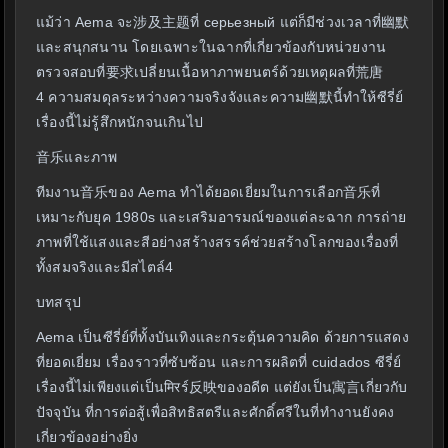
แม้ว่า Aema จะ涉及主题ที่ серьезный แต่ก็มีช่วงเวลาที่幽默
และสนุกสนาน โดยเฉพาะในฉากที่เกี่ยวข้องกับหน่วยงาน
ตรวจสอบที่要求เปลี่ยนเนื้อหาภาพยนตร์ด้วยเหตุผลที่荒唐
4 ความสมดุลระหว่างความจริงจังและความ幽默นี้ทำให้ซีรี่ย์
เรื่องนี้ไม่รู้สึกหนักจนเกินไป
音乐และภาพ
ทีมงาน音乐ของ Aema ทำได้ยอดเยี่ยมในการเลือก音乐ที่
เหมาะกับยุค 1980s และเสริมอารมณ์ของแต่ละฉาก การถ่าย
ภาพที่ใช้แสงและสีอย่างสร้างสรรค์ช่วยสร้างโลกของเรื่องที่
ทั้งสมจริงและมีสไตล์4
บทสรุป
Aema เป็นซีรี่ย์ที่ทั้งบันเทิงและกระตุ้นความคิด ด้วยการแสดง
ที่ยอดเยี่ยม เรื่องราวที่ซับซ้อน และการผลิตที่ cuidados ซีรี่ย์
เรื่องนี้ไม่เพียงแต่เป็นमिरร์反映ของอดีต แต่ยังเป็น寓言เกี่ยวกับ
ปัจจุบัน ที่การต่อสู้เพื่อสิทธิสตรีและศักดิ์ศรีในที่ทำงานยังคง
เกี่ยวข้องอย่างยิ่ง