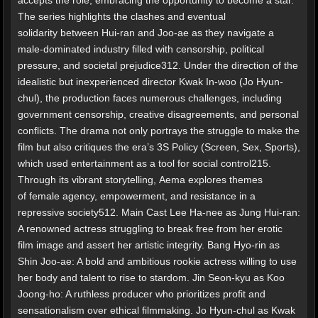
accepts the role, embracing the opportunity to become a star.
The series highlights the clashes and eventual
solidarity between Hui-ran and Joo-ae as they navigate a
male-dominated industry filled with censorship, political
pressure, and societal prejudice312. Under the direction of the
idealistic but inexperienced director Kwak In-woo (Jo Hyun-
chul), the production faces numerous challenges, including
government censorship, creative disagreements, and personal
conflicts. The drama not only portrays the struggle to make the
film but also critiques the era’s 3S Policy (Screen, Sex, Sports),
which used entertainment as a tool for social control215.
Through its vibrant storytelling, Aema explores themes
of female agency, empowerment, and resistance in a
repressive society512. Main Cast Lee Ha-nee as Jung Hui-ran:
A renowned actress struggling to break free from her erotic
film image and assert her artistic integrity. Bang Hyo-rin as
Shin Joo-ae: A bold and ambitious rookie actress willing to use
her body and talent to rise to stardom. Jin Seon-kyu as Koo
Joong-ho: A ruthless producer who prioritizes profit and
sensationalism over ethical filmmaking. Jo Hyun-chul as Kwak