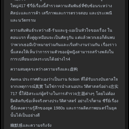
ใหญ่417 ซีรี่ย์เรื่องนี้สำรวจความสัมพันธ์ที่ซับซ้อนระหว่าง
ศิลปะและการค้า เสรีภาพและการตรวจสอบ และประเพณี
และนวัตกรรม
ความสัมพันธ์ระหว่างฮี-รันและจู-แอเป็นหัวใจของเรื่อง ใน
ตอนแรก ทั้งคู่ดูเหมือนจะเป็นศัตรูกัน แต่แล้วพวกเธอก็ค้นพบ
ว่าพวกเธอมีเป้าหมายร่วมกันและเริ่มทำงานร่วมกัน เรื่องราว
นี้แสดงให้เห็นว่าการรวมตัวของผู้หญิงสามารถสร้างพลังใน
การเปลี่ยนแปลงระบบได้อย่างไร4
ความสมดุลระหว่างความจริงและ虚构
Aema ประกาศตัวเองว่าเป็นงาน fiction ที่ได้รับแรงบันดาลใจ
จากเหตุการณ์真實 ไม่ใช่การนำเสนอประวัติศาสตร์อย่าง忠实
717 นี้ให้อิสระแก่ผู้สร้างในการสำรวจ主题ต่างๆ โดยไม่ต้อง
ยึดติดกับข้อเท็จจริงทางประวัติศาสตร์ อย่างไรก็ตาม ซีรี่ย์เรื่อง
นี้ยังคงความรู้สึกของยุค 1980s และการผลิตภาพยนตร์ในยุค
นั้นได้เป็นอย่างดี
幽默感และความจริงจัง