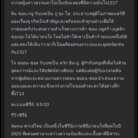
จากหญิงสาวธรรมดาไปเป็นนักแสดงที่มีความมั่นใจ1317
จิน ซอน-กยู รับบทเป็น กู จุง-โฮ: ประธานสตูดิโอภาพยนตร์ที่
มองเรื่องธุรกิจเป็นสำคัญและพร้อมจะทำทุกอย่างเพื่อให้
ภาพยนตร์ประสบความสำเร็จทางการค้า ซอน-กยูสร้างบุคลิก
ของจุง-โฮได้น่าสนใจ โดยไม่ทำให้เขาเป็นตัวร้ายแบบหนึ่งมิติ
แต่แสดงให้เห็นว่าเขาก็เป็นผลิตผลของระบบและยุคสมัยเช่น
กัน1317
โจ ฮยอน-ชอล รับบทเป็น ควัก อิน-อู: ผู้กำกับหนุ่มที่เต็มไปด้วย
อุดมการณ์และวิสัยทัศน์ทางศิลปะ แต่ต้องต่อสู้กับแรงกดดัน
จากผู้ผลิตและหน่วยงานตรวจสอบ ฮยอน-ชอลนำเสนอความ
อ่อนแอและความแข็งแกร่งภายในของตัวละครได้อย่างลึก
ซึ้ง713
คะแนนซีรี่ย์: 8.5/10
รีวิวซีรี่ย์
Aema พากย์ไทย เป็นหนึ่งในซีรี่ย์เกาหลีที่น่าสนใจที่สุดในปี
2025 ที่ผสมผสานระหว่างความบันเทิงและเนื้อหาที่มีสาระ