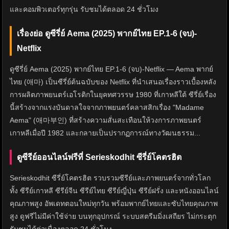
และคอมพิวเตอร์ทุกรุ่น รับชมได้ตลอด 24 ชั่วโมง
เรื่องย่อ ดูซีรี่ย์ Aema (2025) พากย์ไทย EP.1-6 (จบ)-
Netflix
ดูซีรี่ย์ Aema (2025) พากย์ไทย EP.1-6 (จบ)-Netflix — Aema พากย์
ไทย (애마) เป็นซีรี่ย์ต้นฉบับของ Netflix ที่นำเสนอเรื่องราวเบื้องหลัง
การผลิตภาพยนตร์เอโรติกในยุคทศวรรษ 1980 ที่เกาหลีใต้ ซีรี่ย์เรื่อง
นี้สร้างจากแรงบันดาลใจจากภาพยนตร์คลาสสิกเรื่อง "Madame
Aema" (애마부인) ที่สร้างความสั่นสะเทือนให้วงการภาพยนตร์
เกาหลีเมื่อปี 1982 และกลายเป็นปรากฏการณ์ทางวัฒนธรรม...
ดูซีรีย์ออนไลน์ฟรีที่ Serieskodhit ซีรี่ย์โคตรฮิต
Serieskodhit ซีรี่ย์โคตรฮิต รวบรวมซีรีย์และภาพยนตร์จากทั่วโลก
ทั้ง ซีรีย์เกาหลี ซีรีย์จีน ซีรีย์ไทย ซีรีย์ญี่ปุ่น ซีรีย์ฝรั่ง และหนังออนไลน์
คุณภาพสูง อัพเดทตอนใหม่ทุกวัน พร้อมพากย์ไทยและซับไทยคุณภาพ
สูง ดูฟรีไม่มีค่าใช้จ่าย บนทุกอุปกรณ์ ระบบสตรีมมิ่งเสถียร ไม่กระตุก