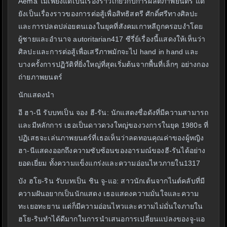
Aema ไม่เพียงแต่เป็นเรื่องราวเกี่ยวกับการผลิตภาพยนตร์ แต่
ยังเป็นเรื่องราวของการต่อสู้เพื่อสิทธิสตรี ศักดิ์ศรีทางศิลปะ
และการปลดปล่อยตนเองในยุคที่สังคมเกาหลีถูกครอบงำโดย
ผู้ชายและอำนาจ autoritarian417 ซีรี่ย์เรื่องนี้แสดงให้เห็นว่า
ศิลปะและการต่อสู้เพื่อเสรีภาพมักจะไป hand in hand และ
บางครั้งการปฏิวัติที่ยิ่งใหญ่ที่สุดเริ่มต้นจากพื้นที่เล็กๆ อย่างกอง
ถ่ายภาพยนตร์
นักแสดงนำ
อี ฮา-นี รับบทเป็น จอง ฮี-รัน: นักแสดงชื่อดังที่มีความสามารถ
และมีหลักการ เธอเป็นดาวดวงใหญ่ของวงการในยุค 1980s ที่
ปฏิเสธจะเล่นภาพยนตร์ที่เธอเห็นว่าลดทอนคุณค่าของผู้หญิง
ฮา-นีแสดงออกถึงความซับซ้อนของอารมณ์ของฮี-รันได้อย่าง
ยอดเยี่ยม ทั้งความแข็งแกร่งและความอ่อนไหวภายใน1317
บัง ฮโย-ริน รับบทเป็น ชิน จู-แอ: สาวนักเต้นจากไนต์คลับที่มี
ความฝันอยากเป็นนักแสดง เธอแสดงความมั่นใจและความ
ทะเยอทะยาน แต่ก็มีความอ่อนไหวและความไม่มั่นใจภายใน
ฮโย-รินทำได้ดีมากในการนำเสนอการเปลี่ยนแปลงของจู-แอ