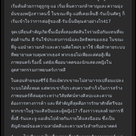
เริ่มต้นด้วยการดูถูกจู-แอ เริ่มเห็นความกล้าหาญและความมุ่ง
มั่นของหญิงสาวคนนี้ ในขณะที่จู-แอที่เคยเห็นฮี-รันเป็นศัตรู ก็
เริ่มเข้าใจว่าการต่อสู้ของฮี-รันนั้นมีคุณค่าอย่างไร417
จุดเปลี่ยนสำคัญเกิดขึ้นเมื่อทั้งสองตัดสินใจร่วมมือกันแทนที่จะ
ต่อต้านกัน ฮี-รันใช้ประสบการณ์และอิทธิพลของเธอ ในขณะ
ที่จู-แอนำความกล้าและความคิดใหม่ๆ มาใช้ เพื่อท้าทายระบบ
ที่พยายามควบคุมพวกเธอ4 พวกเธอไม่เพียงแต่ต่อสู้เพื่อ
ภาพยนตร์เรื่องนี้ แต่ยังเพื่ออนาคตของนักแสดงหญิงใน
อุตสาหกรรมภาพยนตร์เกาหลี
ในตอนท้ายของซีรี่ย์ ถึงแม้พวกเขาจะไม่สามารถเปลี่ยนแปลง
ระบบได้ทั้งหมด แต่พวกเขาก็ประสบความสำเร็จในการสร้าง
ภาพยนตร์ที่สมดุลระหว่างวิสัยทัศน์ทางศิลปะและความ
ต้องการทางการค้า และที่สำคัญที่สุดคือการรักษาศักดิ์ศรีของ
พวกเขาในฐานะศิลปินและผู้หญิง17 เรื่องราวจบลงด้วยการที่
ทั้งฮี-รันและจู-แอเดินไปด้วยกันภายใต้แสงนีออน ซึ่งเป็น
สัญลักษณ์ของความสามัคคีและความหวังสำหรับอนาคต4