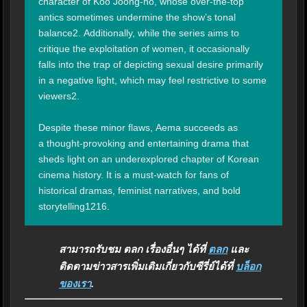
character of Koo Joong-ho, whose over-the-top 
antics sometimes undermine the show’s tonal 
balance2. Additionally, while the series aims to 
critique the exploitation of women, it occasionally 
falls into the trap of depicting sexual desire primarily 
in a negative light, which may feel restrictive to some 
viewers2.

Despite these minor flaws, Aema succeeds as 
a thought-provoking and entertaining drama that 
sheds light on an underexplored chapter of Korean 
cinema history. It is a must-watch for fans of 
historical dramas, feminist narratives, and bold 
storytelling1216.
สามารถรับชม ตลก เรื่องอื่นๆ ได้ที่
ตลก
และ
ติดตามข่าวสารเพิ่มเติมเกี่ยวกับซีรี่ย์ได้ที่
บล็อก
ของเรา
.