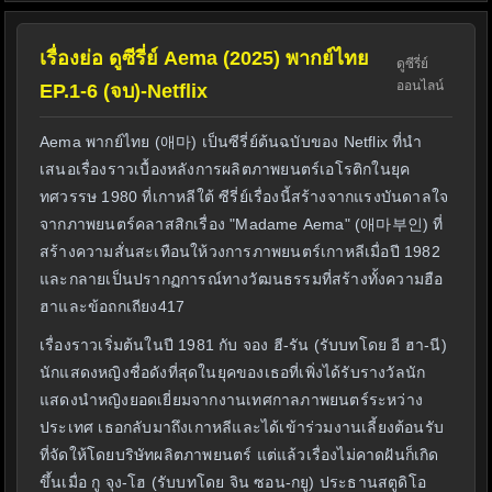
เรื่องย่อ ดูซีรี่ย์ Aema (2025) พากย์ไทย
ดูซีรี่ย์
ออนไลน์
EP.1-6 (จบ)-Netflix
Aema พากย์ไทย (애마) เป็นซีรี่ย์ต้นฉบับของ Netflix ที่นำ
เสนอเรื่องราวเบื้องหลังการผลิตภาพยนตร์เอโรติกในยุค
ทศวรรษ 1980 ที่เกาหลีใต้ ซีรี่ย์เรื่องนี้สร้างจากแรงบันดาลใจ
จากภาพยนตร์คลาสสิกเรื่อง "Madame Aema" (애마부인) ที่
สร้างความสั่นสะเทือนให้วงการภาพยนตร์เกาหลีเมื่อปี 1982
และกลายเป็นปรากฏการณ์ทางวัฒนธรรมที่สร้างทั้งความฮือ
ฮาและข้อถกเถียง417
เรื่องราวเริ่มต้นในปี 1981 กับ จอง ฮี-รัน (รับบทโดย อี ฮา-นี)
นักแสดงหญิงชื่อดังที่สุดในยุคของเธอที่เพิ่งได้รับรางวัลนัก
แสดงนำหญิงยอดเยี่ยมจากงานเทศกาลภาพยนตร์ระหว่าง
ประเทศ เธอกลับมาถึงเกาหลีและได้เข้าร่วมงานเลี้ยงต้อนรับ
ที่จัดให้โดยบริษัทผลิตภาพยนตร์ แต่แล้วเรื่องไม่คาดฝันก็เกิด
ขึ้นเมื่อ กู จุง-โฮ (รับบทโดย จิน ซอน-กยู) ประธานสตูดิโอ