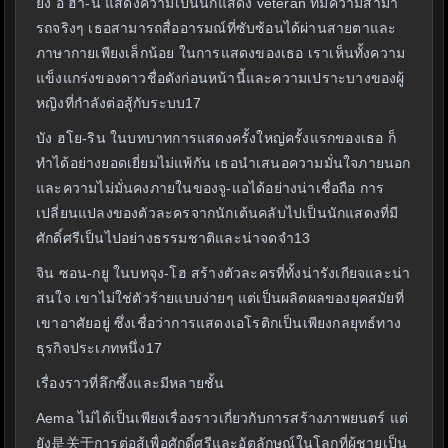
ยิ่ง อี ฮา-นี แสดงความเป็นนักแสดง veteran ที่มีความสามา
รถจริงๆ เธอสามารถสื่ออารมณ์ที่ซับซ้อนได้ผ่านสายตาและ
ภาษากายเพียงเล็กน้อย ในการแสดงของเธอ เราเห็นทั้งความ
แข็งแกร่งของดาวชื่อดังก่อนหน้านี้และความเปราะบางของผู้
หญิงที่กำลังต่อสู้กับระบบ17
บัง ฮโย-ริน ในบทบาทการแสดงครั้งใหญ่ครั้งแรกของเธอ ก็
ทำได้อย่างยอดเยี่ยมไม่แพ้กัน เธอนำเสนอความมั่นใจภายนอก
และความไม่มั่นคงภายในของจู-แอได้อย่างน่าเชื่อถือ การ
เปลี่ยนแปลงของตัวละครจากนักเต้นคลับไปเป็นนักแสดงที่มี
ศักดิ์ศรีเป็นไปอย่างธรรมชาติและน่าจดจำ13
จิน ซอน-กยู ในบทจุง-โฮ สร้างตัวละครที่ทั้งน่ารังเกียจและน่า
สนใจ เขาไม่ใช่ตัวร้ายแบบง่ายๆ แต่เป็นผลิตผลของยุคสมัยที่
เขาอาศัยอยู่ ซึ่งเชื่อว่าการแสดงเอโรติกเป็นเพียงกลยุทธ์ทาง
ธุรกิจประเภทหนึ่ง17
เรื่องราวที่ลึกซึ้งและมีหลายชั้น
Aema ไม่ได้เป็นเพียงเรื่องราวเกี่ยวกับการสร้างภาพยนตร์ แต่
ยัง是关于การต่อสู้เพื่อศักดิ์ศรีและอัตลักษณ์ในโลกที่ผู้ชายเป็น