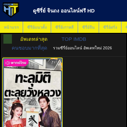
ดูซีรี่ย์ จินถง ออนไลน์ฟรี HD
หน้าแรก
ซีรีย์แนวตั้ง
ซีรี่ย์เกาหลี
ซีรี่ย์จีน
ซีรี่ย์ฝรั่ง
ซ
อัพเดทล่าสุด
TOP IMDB
คนชอบมากที่สุด
รวมซีรี่ย์ออนไลน์ อัพเดทใหม่ 2026
พากย์ไทย
9.0
ทะลุมิติตะลุยวังหลวง (2026) How