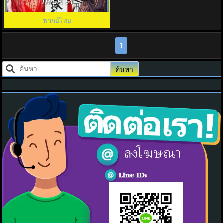
Dare You!? พากย์ไทย EP.1-32
TH EP. 64
พากย์ไทย
1
ค้นหา