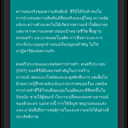
ความสมจริงของความสัมพันธ์: ซีรีย์ได้รับคำชมใน
การนำเสนอความสัมพันธ์ที่สมจริงและผู้ใหญ่ ความขัด
แย้งระหว่างตัวละครไม่ได้เกิดจากความเข้าใจผิดง่ายๆ 
แต่มาจากความแตกต่างของเป้าหมายชีวิต พื้นฐาน
ครอบครัว และบาดแผลในอดีต การสื่อสารและการ
ประนีประนอมถูกนำเสนอเป็นกุญแจสำคัญ ไม่ใช่
ปาฏิหาริย์แห่งความรัก

ดนตรีประกอบและเทคนิคการถ่ายทำ: ดนตรีประกอบ 
(OST) ของซีรีย์มีบทบาทสำคัญในการสร้าง
อารมณ์ เพลงแนวโฟล์คและอะคูสติกที่เบาๆ แต่เต็มไป
ด้วยความรู้สึกช่วยขับเน้นบรรยากาศของเรื่อง เทคนิค
การถ่ายทำที่ใช้โทนสีอ่อนนุ่มในอดีตและสีที่สดขึ้นใน
ปัจจุบัน ช่วยให้ผู้ชมเข้าใจการเปลี่ยนแปลงทางอารมณ์
ของตัวละคร นอกจากนี้ การใช้สัญชาตญาณของแสง
และเงายังสื่อถึงการต่อสู้ภายในและความหวังได้อย่างมี
ประสิทธิภาพ
