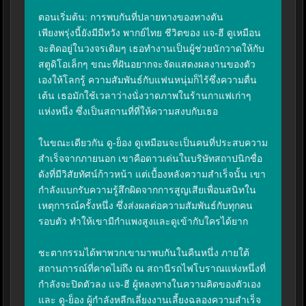
ตอนเริ่มต้น: การพบกันที่ปลายทางของทางตัน

เพียงพรุ่งนี้ยังมีมีหวัง พากย์ไทย ชีวิตของ แจ-ฮี ดูเหมือน
จะติดอยู่ในวงจรเดิมๆ เธอทำงานเป็นผู้ช่วยนักวาดให้กับ
สตูดิโอเล็กๆ ขณะที่ฝันอยากจะจัดแสดงผลงานของตัว
เองให้โลกรู้ ความสัมพันธ์กับแฟนหนุ่มก็ไร้ซึ่งความตื่น
เต้น เธอมักใช้เวลาว่างนั่งวาดภาพในร้านกาแฟเก่าๆ 
แห่งหนึ่ง ซึ่งเป็นสถานที่ที่ให้ความสงบกับเธอ

ในขณะเดียวกัน ดู-ย็อง ดูเหมือนจะเป็นคนที่ประสบความ
สำเร็จจากภายนอก เขาคือดาวเด่นในบริษัทสถาปนิกชื่อ
ดังที่มีวิสัยทัศน์ก้าวหน้า แต่เบื้องหลังความสำเร็จนั้น เขา
กำลังแบกรับความรู้สึกผิดจากการสูญเสียเพื่อนสนิทใน
เหตุการณ์ครั้งหนึ่ง ซึ่งส่งผลต่อความสัมพันธ์กับทุกคน
รอบตัว ทำให้เขามีกำแพงสูงและดูเข้ากับใครได้ยาก

ชะตากรรมได้พาพวกเขามาพบกันในคืนหนึ่ง ภายใต้
สถานการณ์ที่คาดไม่ถึง ณ สถานีรถไฟโบราณแห่งหนึ่งที่
กำลังจะปิดตัวลง แจ-ฮี ผู้หลงทางในความคิดของตัวเอง 
และ ดู-ย็อง ผู้กำลังหลีกเลี่ยงงานเลี้ยงฉลองความสำเร็จ