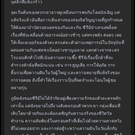
บุคลิกที่แข็งกร้าว
จุดเริ่มต้นของพวกเขาอาจดูเหมือนการพบกันโดยบังเอิญ แต่
แท้จริงแล้วมันคือการเดินทางของสองจิตวิญญาณที่ถูกกำหนด
ให้ต้องมาบำบัดรอยแผลของกันและกัน ซีรีย์นำเสนอพล็อต
เรื่องที่ขับเคลื่อนด้วยอารมณ์อย่างช้าๆ แต่ทรงพลัง ค่อยๆ เผย
ให้เห็นเลเยอร์ของตัวละครแต่ละตัวผ่านเหตุการณ์ในปัจจุบันที่
ผสมผสานกับแฟลชแบ็คอย่างชาญฉลาด แตกต่างจากละคร
โรแมนติกทั่วไปที่เน้นความหวานซึ้ง ซีรีย์เรื่องนี้กล้าที่จะ
สำรวจหัวข้อที่หนักแน่น เช่น การสูญเสีย การให้อภัย การ
ดิ้นรนเพื่อความฝันในวัยผู้ใหญ่ และความหมายที่แท้จริงของ
การรอคอย สิ่งนี้ทำให้เรื่องราวเป็นที่จดจำและโดนใจผู้ชม
หลายรุ่น
ภูมิหลังของซีรีย์ไม่ได้จำกัดอยู่เพียงความรักของตัวละครหลัก
เท่านั้น แต่ยังขยายไปถึงวงสังคมรอบตัวพวกเขา กลุ่มเพื่อนที่
เติบโตมาด้วยกันและต้องเผชิญกับความจริงของชีวิตวัย
ทำงาน ความสัมพันธ์ในครอบครัวที่เต็มไปด้วยความคาดหวัง
ที่ไม่เคยเอ่ยปาก และการต่อสู้ระหว่างความฝันในวัยเด็กกับ