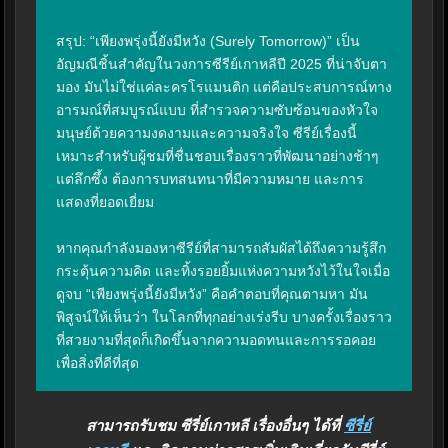
สรุป: “เพียงพรุ่งนี้ยังมีหวัง (Surely Tomorrow)” เป็น
อัญมณีชิ้นสำคัญในวงการซีรีย์เกาหลีปี 2025 ที่น่าจับตา
มอง มันไม่ใช่แค่ละครโรแมนติก แต่คือประสบการณ์ทาง
อารมณ์ที่สมบูรณ์แบบ ที่สำรวจความซับซ้อนของหัวใจ
มนุษย์ด้วยความงดงามและความจริงใจ ซีรีย์เรื่องนี้
เหมาะสำหรับผู้ชมที่ชื่นชอบเรื่องราวที่พัฒนาอย่างช้าๆ 
แต่ลึกซึ้ง ต้องการบทสนทนาที่มีความหมาย และการ
แสดงที่ยอดเยี่ยม

หากคุณกำลังมองหาซีรีย์ที่สามารถสัมผัสได้ถึงความรู้สึก 
กระตุ้นความคิด และทิ้งรอยยิ้มแห่งความหวังไว้ในใจเมื่อ
ดูจบ “เพียงพรุ่งนี้ยังมีหวัง” คือคำตอบที่คุณตามหา มัน
พิสูจน์ให้เห็นว่า ในโลกที่ทุกอย่างเร่งรีบ บางครั้งเรื่องราว
ที่สวยงามที่สุดก็เกิดขึ้นจากความอดทนและการรอคอย
เพื่อสิ่งที่ดีที่สุด
สามารถรับชม ซีรี่ย์เกาหลี เรื่องอื่นๆ ได้ที่
ซีรี่ย์