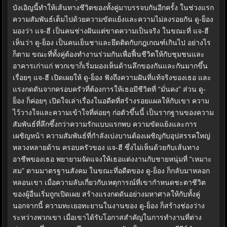
บังเอิญนี้ทำให้เส้นทางชีวิตของทั้งคู่มาบรรจบกันอีกครั้ง ในช่วงแรก
ความสัมพันธ์เต็มไปด้วยความขัดแย้งและความไม่ลงรอยกัน ดู-ย็อง
มองว่า แจ-ฮี เป็นคนช่างฝันแต่ขาดความเป็นจริง ในขณะที่ แจ-ฮี
เห็นว่า ดู-ย็อง เป็นคนเย็นชาและยึดติดกับกฎเกณฑ์เกินไป อย่างไร
ก็ตาม ขณะที่ทั้งคู่ต้องทำงานร่วมกันเพื่อฟื้นชีวิตให้กับชุมชนและ
อาคารเก่าแก่ พวกเขาก็เริ่มมองเห็นด้านลึกของกันและกันมากขึ้น
เรื่อยๆ แจ-ฮี เปิดเผยให้ ดู-ย็อง ฟังถึงความฝันที่แท้จริงของเธอ และ
แรงกดดันจากครอบครัวที่ต้องการให้เธอมีชีวิตที่ “มั่นคง” ส่วน ดู-
ย็อง ก็ค่อยๆ เปิดใจเล่าเรื่องในอดีตที่สร้างรอยแผลให้กับเขา ความ
ไว้วางใจและความเข้าใจที่ค่อยๆ ก่อตัวขึ้นนี้ เป็นรากฐานของความ
สัมพันธ์ที่ลึกซึ้งกว่าความรักแบบแรกพบ ความขัดแย้งและการ
เผชิญหน้า ความสัมพันธ์ที่กำลังเบ่งบานต้องเผชิญกับอุปสรรคใหญ่
หลวงหลายด้าน ครอบครัวของ แจ-ฮี ซึ่งไม่เห็นด้วยกับเส้นทาง
อาชีพของเธอ พยายามจัดแจงให้เธอแต่งงานกับชายหนุ่มที่ “เหมาะ
สม” ตามมาตรฐานสังคม ในขณะที่อดีตของ ดู-ย็อง ก็กลับมาหลอก
หลอนเขา เมื่อความลับเกี่ยวกับเหตุการณ์ที่เขากำหนดชะตาชีวิต
ของผู้อื่นเริ่มถูกเปิดเผย สร้างแรงกดดันอย่างมหาศาลให้กับทั้งคู่
นอกจากนี้ ความทะเยอทะยานในงานของ ดู-ย็อง ก็สร้างช่องว่าง
ระหว่างพวกเขา เมื่อเขาได้รับโอกาสสำคัญในการทำงานที่ต่าง