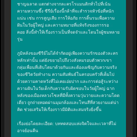
ชาญฉลาด แตกต่างจากละครโรแมนติกทั่วไปที่เน้น
ความหวานซึ้ง ซีรีย์เรื่องนี้กล้าที่จะสำรวจหัวข้อที่หนัก
แน่น เช่น การสูญเสีย การให้อภัย การดิ้นรนเพื่อความ
ฝันในวัยผู้ใหญ่ และความหมายที่แท้จริงของการรอ
คอย สิ่งนี้ทำให้เรื่องราวเป็นที่จดจำและโดนใจผู้ชมหลาย
รุ่น

ภูมิหลังของซีรีย์ไม่ได้จำกัดอยู่เพียงความรักของตัวละคร
หลักเท่านั้น แต่ยังขยายไปถึงวงสังคมรอบตัวพวกเขา 
กลุ่มเพื่อนที่เติบโตมาด้วยกันและต้องเผชิญกับความจริง
ของชีวิตวัยทำงาน ความสัมพันธ์ในครอบครัวที่เต็มไป
ด้วยความคาดหวังที่ไม่เคยเอ่ยปาก และการต่อสู้ระหว่าง
ความฝันในวัยเด็กกับความรับผิดชอบในวัยผู้ใหญ่ ฉาก
หลังของเมืองหลวงโซลที่มีทั้งความวุ่นวายและความโดด
เดี่ยว ถูกถ่ายทอดผ่านมุมกล้องและโทนสีที่สวยงามแต่น่า
คิด ช่วยเสริมให้เรื่องราวมีมิติและสมจริงยิ่งขึ้น

เรื่องย่อโดยละเอียด: บททดสอบแห่งจิตใจและเวลาที่ไม่
อาจย้อนคืน
