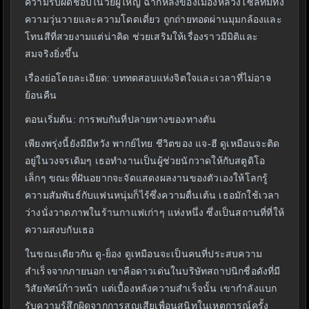
ความรับผิดชอบในวัยผู้ใหญ่ ฉากหลังของเมืองหลวงโซลที่มีทั้ง
ความวุ่นวายและความโดดเดี่ยว ถูกถ่ายทอดผ่านมุมกล้องและ
โทนสีที่สวยงามแต่น่าคิด ช่วยเสริมให้เรื่องราวมีมิติและ
สมจริงยิ่งขึ้น
เรื่องย่อโดยละเอียด: บททดสอบแห่งจิตใจและเวลาที่ไม่อาจ
ย้อนคืน
ตอนเริ่มต้น: การพบกันที่ปลายทางของทางตัน
เพียงพรุ่งนี้ยังมีมีหวัง พากย์ไทย ชีวิตของ แจ-ฮี ดูเหมือนจะติด
อยู่ในวงจรเดิมๆ เธอทำงานเป็นผู้ช่วยนักวาดให้กับสตูดิโอ
เล็กๆ ขณะที่ฝันอยากจะจัดแสดงผลงานของตัวเองให้โลกรู้
ความสัมพันธ์กับแฟนหนุ่มก็ไร้ซึ่งความตื่นเต้น เธอมักใช้เวลา
ว่างนั่งวาดภาพในร้านกาแฟเก่าๆ แห่งหนึ่ง ซึ่งเป็นสถานที่ที่ให้
ความสงบกับเธอ
ในขณะเดียวกัน ดู-ย็อง ดูเหมือนจะเป็นคนที่ประสบความ
สำเร็จจากภายนอก เขาคือดาวเด่นในบริษัทสถาปนิกชื่อดังที่มี
วิสัยทัศน์ก้าวหน้า แต่เบื้องหลังความสำเร็จนั้น เขากำลังแบก
รับความรู้สึกผิดจากการสูญเสียเพื่อนสนิทในเหตุการณ์ครั้ง