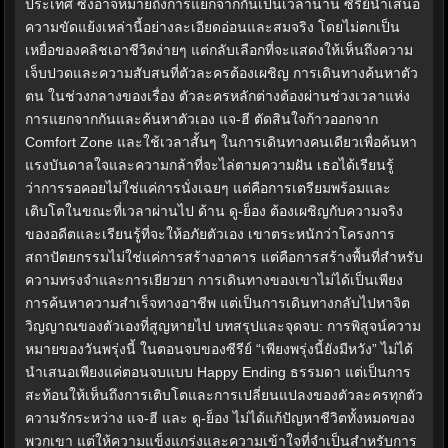
ประเทศ ซึ่งอาจหมายถึงการแยกจากกันเป็นเวลานาน ซีรีย์นำเสนอ
ความขัดแย้งเหล่านี้อย่างละเอียดอ่อนและสมจริง โดยไม่ตกเป็น
เหยื่อของคลิชเอาชีวิตง่ายๆ แต่กลับเลือกที่จะแสดงให้เห็นถึงความ
เจ็บปวดและความสับสนที่ตัวละครต้องเผชิญ การเดินทางค้นหาตัว
ตน ในช่วงกลางของเรื่อง ตัวละครหลักต่างต้องผ่านช่วงเวลาแห่ง
การแยกจากกันและค้นหาตัวเอง แจ-ฮี ตัดสินใจก้าวออกจาก
Comfort Zone และใช้เวลาสั้นๆ ในการเดินทางคนเดียวเพื่อค้นหา
แรงบันดาลใจและความกล้าที่จะไล่ตามความฝัน เธอได้เรียนรู้
ว่าการรอคอยไม่ใช่แค่การนั่งเฉยๆ แต่คือการเตรียมพร้อมและ
เติบโตในขณะที่เวลาผ่านไป ด้าน ดู-ย็อง ต้องเผชิญกับความจริง
ของอดีตและเรียนรู้ที่จะให้อภัยตัวเอง เขาตระหนักว่าโครงการ
สถาปัตยกรรมไม่ใช่แค่การสร้างอาคาร แต่คือการสร้างพื้นที่สำหรับ
ความทรงจำและการเยียวยา การเดินทางของเขาไม่ได้เป็นเพียง
การค้นหาความสำเร็จทางอาชีพ แต่เป็นการเดินทางกลับไปหาจิต
วิญญาณของตัวเองที่สูญหายไป บทสรุปและจุดจบ: การพิสูจน์ความ
หมายของวันพรุ่งนี้ ในตอนจบของซีรีย์ “เพียงพรุ่งนี้ยังมีหวัง” ไม่ได้
นำเสนอเพียงแค่ตอนจบแบบ Happy Ending ธรรมดา แต่เป็นการ
สะท้อนให้เห็นถึงการเติบโตและการเปลี่ยนแปลงของตัวละครทุกตัว
ความรักระหว่าง แจ-ฮี และ ดู-ย็อง ไม่ได้แก้ปัญหาชีวิตทั้งหมดของ
พวกเขา แต่ให้ความแข็งแกร่งและความเข้าใจที่จำเป็นสำหรับการ