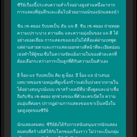
ซีรีย์เรื่องนี้ประสบความสำเร็จอย่างสูงส่วนหนึ่งมาจาก
การแสดงที่ลุ่มลึกและเต็มไปด้วยอารมณ์ของนักแสดงนำ

ชิน เซ-คยอง รับบทเป็น ฮัน แจ-ฮี: ชิน เซ-คยอง ถ่ายทอด
ความเปราะบาง ความฝัน และความมุ่งมั่นของ แจ-ฮี ได้
อย่างยอดเยี่ยม การแสดงของเธอไม่ได้สื่อแค่ผ่านบทพูด 
แต่ผ่านสายตาและการแสดงออกทางสีหน้าที่ละเอียดอ่อน 
เธอทำให้ผู้ชมเชื่อในความขัดแย้งภายในของตัวละครที่
ต้องเลือกระหว่างการเป็นลูกที่ดีกับความเป็นตัวเอง

อี จ็อง-แจ รับบทเป็น คิม ดู-ย็อง: อี จ็อง-แจ นำเสนอ
บทบาทของชายหนุ่มที่ดูแข็งกร้าวแต่เจ็บปวดจากภายใน
ได้อย่างสมบูรณ์แบบ เขาสร้างเคมีที่น่าดึงดูดและน่าเชื่อ
ถือกับชิน เซ-คยอง ทุกช่วงขณะที่ตัวละครเปิดใจ ความ
อบอุ่นที่ค่อยๆ ปรากฏผ่านการแสดงของเขาเป็นหนึ่งใน
จุดสูงสุดของซีรีย์

นักแสดงสมทบ: ซีรีย์ยังได้รับการสนับสนุนจากนักแสดง
สมทบที่สร้างมิติให้กับโลกของเรื่องราว ไม่ว่าจะเป็นกลุ่ม