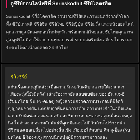
ดูซีรีย์ออนไลน์ฟรีที่ Serieskodhit ซีรี่ย์โคตรฮิต
Serieskodhit ซีรี่ย์โคตรฮิต รวบรวมซีรีย์และภาพยนตร์จากทั่วโลก
ทั้ง ซีรีย์เกาหลี ซีรีย์จีน ซีรีย์ไทย ซีรีย์ญี่ปุ่น ซีรีย์ฝรั่ง และหนังออนไลน์
คุณภาพสูง อัพเดทตอนใหม่ทุกวัน พร้อมพากย์ไทยและซับไทยคุณภาพ
สูง ดูฟรีไม่มีค่าใช้จ่าย บนทุกอุปกรณ์ ระบบสตรีมมิ่งเสถียร ไม่กระตุก
รับชมได้ต่อเนื่องตลอด 24 ชั่วโมง
รีวิวซีรี่ย์
แก่นเรื่องและภูมิหลัง: เมื่อความรักรอวันผลิบานภายใต้เงาเวลา
“เพียงพรุ่งนี้ยังมีหวัง” เล่าเรื่องราวอันสลับซับซ้อนของ ฮัน แจ-ฮี
(รับบทโดย ชิน เซ-คยอง) หญิงสาวนักวาดภาพประกอบที่มีจิตวิ
ญญาคมช่างฝัน แต่กลับถูกพันธนาการด้วยความทรงจำในอดีตและ
ความรับผิดชอบต่อครอบครัว อาชีพการงานของเธอดูเหมือนจะหยุด
นิ่ง ไม่ต่างจากความสัมพันธ์ที่ดูเหมือนจะไม่มีวันก้าวไปข้างหน้า
ชีวิตของเธอเปลี่ยนไปอย่างสิ้นเชิง เมื่อเธอได้พบกับ คิม ดู-ย็อง (รับ
บทโดย อี จ็อง-แจ) สถาปนิกหนุ่มผู้มีความสามารถและ