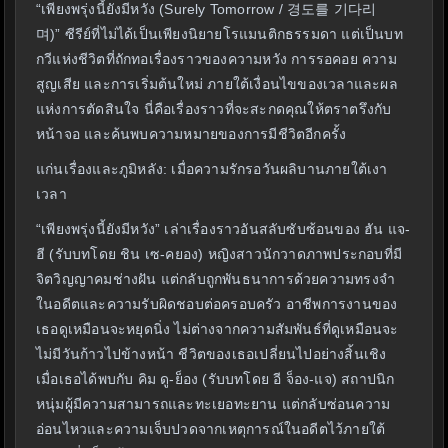
“เพียงพรุ่งนี้ยังมีหวัง (Surely Tomorrow / 경도를 기다리
며)” ซีรีย์ที่ไม่ได้เป็นเพียงนิยายโรแมนติกธรรมดา แต่เป็นบท
กวีแห่งชีวิตที่ถักทอเรื่องราวของความหวัง การรอคอย ความ
สูญเสีย และการเริ่มต้นใหม่ ภายใต้เงื่อนไขของเวลาและผล
แห่งการตัดสินใจ นี่คือเรื่องราวที่จะสะกดคุณให้ตราตรึงกับ
หน้าจอ และค้นพบความหมายของการมีชีวิตอีกครั้ง
แก่นเรื่องและภูมิหลัง: เมื่อความรักรอวันผลิบานภายใต้เงา
เวลา
“เพียงพรุ่งนี้ยังมีหวัง” เล่าเรื่องราวอันสลับซับซ้อนของ ฮัน แจ-
ฮี (รับบทโดย ชิน เซ-คยอง) หญิงสาวนักวาดภาพประกอบที่มี
จิตวิญญาคมช่างฝัน แต่กลับถูกพันธนาการด้วยความทรงจำ
ในอดีตและความรับผิดชอบต่อครอบครัว อาชีพการงานของ
เธอดูเหมือนจะหยุดนิ่ง ไม่ต่างจากความสัมพันธ์ที่ดูเหมือนจะ
ไม่มีวันก้าวไปข้างหน้า ชีวิตของเธอเปลี่ยนไปอย่างสิ้นเชิง
เมื่อเธอได้พบกับ คิม ดู-ย็อง (รับบทโดย อี จ็อง-แจ) สถาปนิก
หนุ่มผู้มีความสามารถและทะเยอทะยาน แต่กลับซ่อนความ
อ่อนไหวและความเจ็บปวดจากเหตุการณ์ในอดีตไว้ภายใต้