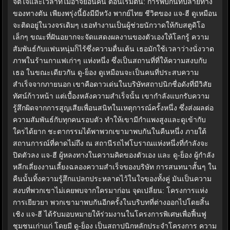
จิตใจและเวลาที่ไม่อาจย้อนคืน ตอนเริ่มต้น: การพบกันที่ปลายทาง
ของทางตัน เพียงพรุ่งนี้ยังมีมีหวัง พากย์ไทย ชีวิตของ แจ-ฮี ดูเหมือน
จะติดอยู่ในวงจรเดิมๆ เธอทำงานเป็นผู้ช่วยนักวาดให้กับสตูดิโอ
เล็กๆ ขณะที่ฝันอยากจะจัดแสดงผลงานของตัวเองให้โลกรู้ ความ
สัมพันธ์กับแฟนหนุ่มก็ไร้ซึ่งความตื่นเต้น เธอมักใช้เวลาว่างนั่งวาด
ภาพในร้านกาแฟเก่าๆ แห่งหนึ่ง ซึ่งเป็นสถานที่ที่ให้ความสงบกับ
เธอ ในขณะเดียวกัน ดู-ย็อง ดูเหมือนจะเป็นคนที่ประสบความ
สำเร็จจากภายนอก เขาคือดาวเด่นในบริษัทสถาปนิกชื่อดังที่มีวิสัย
ทัศน์ก้าวหน้า แต่เบื้องหลังความสำเร็จนั้น เขากำลังแบกรับความ
รู้สึกผิดจากการสูญเสียเพื่อนสนิทในเหตุการณ์ครั้งหนึ่ง ซึ่งส่งผลต่อ
ความสัมพันธ์กับทุกคนรอบตัว ทำให้เขามีกำแพงสูงและดูเข้ากับ
ใครได้ยาก ชะตากรรมได้พาพวกเขามาพบกันในคืนหนึ่ง ภายใต้
สถานการณ์ที่คาดไม่ถึง ณ สถานีรถไฟโบราณแห่งหนึ่งที่กำลังจะ
ปิดตัวลง แจ-ฮี ผู้หลงทางในความคิดของตัวเอง และ ดู-ย็อง ผู้กำลัง
หลีกเลี่ยงงานเลี้ยงฉลองความสำเร็จของบริษัท การสนทนาสั้นๆ ใน
คืนนั้นทิ้งความรู้สึกแปลกประหลาดไว้ในใจของทั้งคู่ มันเป็นความ
สงบที่พวกเขาไม่เคยพบจากใครมาก่อน จุดเปลี่ยน: โครงการแห่ง
การเยียวยา พวกเขามาพบกันอีกครั้งในบริบทที่ต่างออกไปโดยสิ้น
เชิง แจ-ฮี ได้รับมอบหมายให้ร่วมงานในโครงการพิเศษเพื่อฟื้นฟู
ชุมชนเก่าแก่ โดยมี ดู-ย็อง เป็นสถาปนิกหลักประจำโครงการ ความ