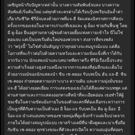
เผชิญหน้ากับปัญหาเหล่านั้น บางความสัมพันธ์จบลง บางความ
สัมพันธ์เริ่มต้นใหม่ แต่ทุกตัวละครต่างได้เรียนรู้บทเรียนอันล้ำค่า
เกี่ยวกับชีวิต ซีรีย์จบลงด้วยภาพที่แจ-ฮี จัดแสดงนิทรรศการศิลปะ
ครั้งแรกของเธอในอาคารเก่าแก่ที่เธอและ ดู-ย็อง ช่วยกันฟื้นฟู โดย
มี ดู-ย็อง ยืนอยู่ท่ามกลางผู้ชมด้วยรอยยิ้มแห่งความเข้าใจ นี่ไม่ใช่
ตอนจบ แต่เป็นบทเริ่มต้นใหม่ของพวกเขา ส่งสารที่ทรงพลัง
ว่า “พรุ่งนี้” ไม่ใช่คำมั่นสัญญาว่าทุกอย่างจะสมบูรณ์แบบ แต่คือ
โอกาสที่จะก้าวต่อไปด้วยความหวังและความเข้มแข็งที่เราได้รับ
จากวันวาน นักแสดงนำและบทบาทที่ตราตรึง ซีรีย์เรื่องนี้ประสบ
ความสำเร็จอย่างสูงส่วนหนึ่งมาจากการแสดงที่ลุ่มลึกและเต็มไป
ด้วยอารมณ์ของนักแสดงนำ ชิน เซ-คยอง รับบทเป็น ฮัน แจ-ฮี: ชิน
เซ-คยอง ถ่ายทอดความเปราะบาง ความฝัน และความมุ่งมั่นของ
แจ-ฮี ได้อย่างยอดเยี่ยม การแสดงของเธอไม่ได้สื่อแค่ผ่านบทพูด แต่
ผ่านสายตาและการแสดงออกทางสีหน้าที่ละเอียดอ่อน เธอทำให้ผู้
ชมเชื่อในความขัดแย้งภายในของตัวละครที่ต้องเลือกระหว่างการ
เป็นลูกที่ดีกับความเป็นตัวเอง อี จ็อง-แจ รับบทเป็น คิม ดู-ย็อง: อี
จ็อง-แจ นำเสนอบทบาทของชายหนุ่มที่ดูแข็งกร้าวแต่เจ็บปวดจาก
ภายในได้อย่างสมบูรณ์แบบ เขาสร้างเคมีที่น่าดึงดูดและน่าเชื่อถือ
กับชิน เซ-คยอง ทุกช่วงขณะที่ตัวละครเปิดใจ ความอบอุ่นที่ค่อยๆ