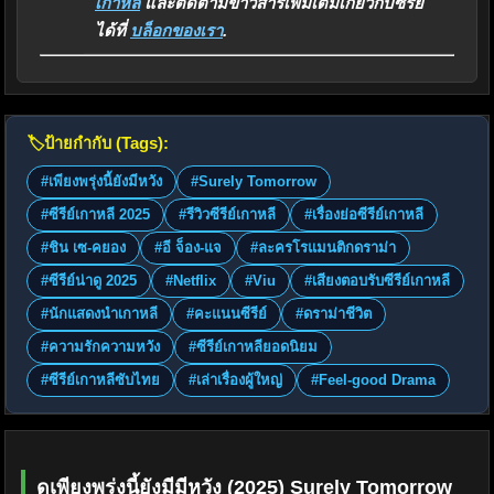
เกาหลี
และติดตามข่าวสารเพิ่มเติมเกี่ยวกับซีรี่ย์
ได้ที่
บล็อกของเรา
.
🏷️
ป้ายกำกับ (Tags):
#เพียงพรุ่งนี้ยังมีหวัง
#Surely Tomorrow
#ซีรีย์เกาหลี 2025
#รีวิวซีรีย์เกาหลี
#เรื่องย่อซีรีย์เกาหลี
#ชิน เซ-คยอง
#อี จ็อง-แจ
#ละครโรแมนติกดราม่า
#ซีรีย์น่าดู 2025
#Netflix
#Viu
#เสียงตอบรับซีรีย์เกาหลี
#นักแสดงนำเกาหลี
#คะแนนซีรีย์
#ดราม่าชีวิต
#ความรักความหวัง
#ซีรีย์เกาหลียอดนิยม
#ซีรีย์เกาหลีซับไทย
#เล่าเรื่องผู้ใหญ่
#Feel-good Drama
ดูเพียงพรุ่งนี้ยังมีมีหวัง (2025) Surely Tomorrow