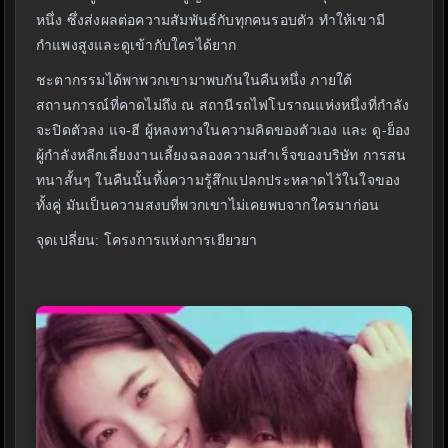
หนึ่ง ซึ่งส่งผลต่อความสัมพันธ์กับทุกคนรอบตัว ทำให้เขามี
กำแพงสูงและดูเข้ากับใครได้ยาก
ชะตากรรมได้พาพวกเขามาพบกันในคืนหนึ่ง ภายใต้
สถานการณ์ที่คาดไม่ถึง ณ สถานีรถไฟโบราณแห่งหนึ่งที่กำลัง
จะปิดตัวลง แจ-ฮี ผู้หลงทางในความคิดของตัวเอง และ ดู-ย็อง
ผู้กำลังหลีกเลี่ยงงานเลี้ยงฉลองความสำเร็จของบริษัท การสน
ทนาสั้นๆ ในคืนนั้นทิ้งความรู้สึกแปลกประหลาดไว้ในใจของ
ทั้งคู่ มันเป็นความสงบที่พวกเขาไม่เคยพบจากใครมาก่อน
จุดเปลี่ยน: โครงการแห่งการเยียวยา