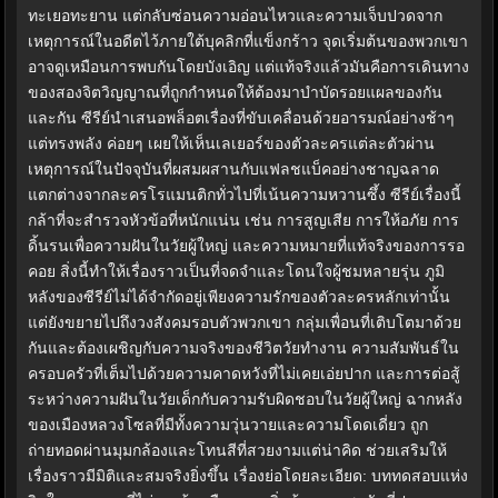
ทะเยอทะยาน แต่กลับซ่อนความอ่อนไหวและความเจ็บปวดจาก
เหตุการณ์ในอดีตไว้ภายใต้บุคลิกที่แข็งกร้าว จุดเริ่มต้นของพวกเขา
อาจดูเหมือนการพบกันโดยบังเอิญ แต่แท้จริงแล้วมันคือการเดินทาง
ของสองจิตวิญญาณที่ถูกกำหนดให้ต้องมาบำบัดรอยแผลของกัน
และกัน ซีรีย์นำเสนอพล็อตเรื่องที่ขับเคลื่อนด้วยอารมณ์อย่างช้าๆ
แต่ทรงพลัง ค่อยๆ เผยให้เห็นเลเยอร์ของตัวละครแต่ละตัวผ่าน
เหตุการณ์ในปัจจุบันที่ผสมผสานกับแฟลชแบ็คอย่างชาญฉลาด
แตกต่างจากละครโรแมนติกทั่วไปที่เน้นความหวานซึ้ง ซีรีย์เรื่องนี้
กล้าที่จะสำรวจหัวข้อที่หนักแน่น เช่น การสูญเสีย การให้อภัย การ
ดิ้นรนเพื่อความฝันในวัยผู้ใหญ่ และความหมายที่แท้จริงของการรอ
คอย สิ่งนี้ทำให้เรื่องราวเป็นที่จดจำและโดนใจผู้ชมหลายรุ่น ภูมิ
หลังของซีรีย์ไม่ได้จำกัดอยู่เพียงความรักของตัวละครหลักเท่านั้น
แต่ยังขยายไปถึงวงสังคมรอบตัวพวกเขา กลุ่มเพื่อนที่เติบโตมาด้วย
กันและต้องเผชิญกับความจริงของชีวิตวัยทำงาน ความสัมพันธ์ใน
ครอบครัวที่เต็มไปด้วยความคาดหวังที่ไม่เคยเอ่ยปาก และการต่อสู้
ระหว่างความฝันในวัยเด็กกับความรับผิดชอบในวัยผู้ใหญ่ ฉากหลัง
ของเมืองหลวงโซลที่มีทั้งความวุ่นวายและความโดดเดี่ยว ถูก
ถ่ายทอดผ่านมุมกล้องและโทนสีที่สวยงามแต่น่าคิด ช่วยเสริมให้
เรื่องราวมีมิติและสมจริงยิ่งขึ้น เรื่องย่อโดยละเอียด: บททดสอบแห่ง