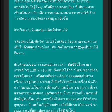
เพื่อนของแจ-ฮี ที่แสดงให้เห็นถึงมิตรภาพและความ
แข่งขันในวัยผู้ใหญ่ หรือพี่ชายของดู-ย็อง ที่เป็นสะพาน
เชื่อมโยงเขากับอดีต การแสดงของพวกเขาช่วยให้เรื่อง
ราวมีความสมจริงและสมบูรณ์ยิ่งขึ้น

การวิเคราะห์และประเด็นที่น่าสนใจ

“เพียงพรุ่งนี้ยังมีหวัง” ไม่ได้เป็นเพียงเรื่องเล่าธรรมดา แต่
เต็มไปด้วยสัญลักษณ์และชั้นเชิงในการเล่า故事ที่ชวนให้
ตีความ

สัญลักษณ์ของการรอคอยและเวลา: ชื่อซีรีย์ในภาษา
เกาหลี “경도를 기다리며” ซึ่งแปลได้ว่า “ในระหว่างที่รอ
คอยเส้นแวง” (หรืออาจตีความเป็นการรอคอยเส้นทาง
หรือมาตรฐานบางอย่าง) สื่อถึงหัวใจหลักของเรื่อง นั่นคือ 
การรอคอยไม่ใช่ภาวะที่ตายตัว แต่เป็นกระบวนการที่เรา
สร้างความหมายและเตรียมพร้อมในระหว่างนั้น สถานที่
สำคัญในเรื่อง เช่น สถานีรถไฟเก่า และอาคารที่กำลังจะ
ถูกบูรณะ ล้วนเป็นสัญลักษณ์ของสิ่งที่มีประวัติศาสตร์ รอ
คอยการเปลี่ยนแปลง และการให้ชีวิตใหม่
