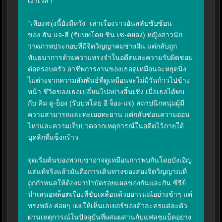
เงาเวลา

“เพียงพรุ่งนี้ยังมีหวัง” เล่าเรื่องราวอันสลับซับซ้อน
ของ ฮัน แจ-ฮี (รับบทโดย ชิน เซ-คยอง) หญิงสาวนัก
วาดภาพประกอบที่มีจิตวิญญาคมช่างฝัน แต่กลับถูก
พันธนาการด้วยความทรงจำในอดีตและความรับผิดชอบ
ต่อครอบครัว อาชีพการงานของเธอดูเหมือนจะหยุดนิ่ง 
ไม่ต่างจากความสัมพันธ์ที่ดูเหมือนจะไม่มีวันก้าวไปข้าง
หน้า ชีวิตของเธอเปลี่ยนไปอย่างสิ้นเชิง เมื่อเธอได้พบ
กับ คิม ดู-ย็อง (รับบทโดย อี จ็อง-แจ) สถาปนิกหนุ่มผู้มี
ความสามารถและทะเยอทะยาน แต่กลับซ่อนความอ่อน
ไหวและความเจ็บปวดจากเหตุการณ์ในอดีตไว้ภายใต้
บุคลิกที่แข็งกร้าว

จุดเริ่มต้นของพวกเขาอาจดูเหมือนการพบกันโดยบังเอิญ 
แต่แท้จริงแล้วมันคือการเดินทางของสองจิตวิญญาณที่
ถูกกำหนดให้ต้องมาบำบัดรอยแผลของกันและกัน ซีรีย์
นำเสนอพล็อตเรื่องที่ขับเคลื่อนด้วยอารมณ์อย่างช้าๆ แต่
ทรงพลัง ค่อยๆ เผยให้เห็นเลเยอร์ของตัวละครแต่ละตัว
ผ่านเหตุการณ์ในปัจจุบันที่ผสมผสานกับแฟลชแบ็คอย่าง