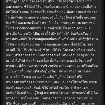
ปรากฏผ่านการแสดงของเขาเป็นหนึ่งในจุดสูงสุดของซีรีย์ นัก
แสดงสมทบ: ซีรีย์ยังได้รับการสนับสนุนจากนักแสดงสมทบที่สร้าง
มิติให้กับโลกของเรื่องราว ไม่ว่าจะเป็นกลุ่มเพื่อนของแจ-ฮี ที่แสดง
ให้เห็นถึงมิตรภาพและความแข่งขันในวัยผู้ใหญ่ หรือพี่ชายของดู-
ย็อง ที่เป็นสะพานเชื่อมโยงเขากับอดีต การแสดงของพวกเขาช่วย
ให้เรื่องราวมีความสมจริงและสมบูรณ์ยิ่งขึ้น การวิเคราะห์และ
ประเด็นที่น่าสนใจ “เพียงพรุ่งนี้ยังมีหวัง” ไม่ได้เป็นเพียงเรื่องเล่า
ธรรมดา แต่เต็มไปด้วยสัญลักษณ์และชั้นเชิงในการเล่า故事ที่ชวน
ให้ตีความ สัญลักษณ์ของการรอคอยและเวลา: ชื่อซีรีย์ในภาษา
เกาหลี “경도를 기다리며” ซึ่งแปลได้ว่า “ในระหว่างที่รอคอยเส้น
แวง” (หรืออาจตีความเป็นการรอคอยเส้นทางหรือมาตรฐานบาง
อย่าง) สื่อถึงหัวใจหลักของเรื่อง นั่นคือ การรอคอยไม่ใช่ภาวะที่
ตายตัว แต่เป็นกระบวนการที่เราสร้างความหมายและเตรียมพร้อม
ในระหว่างนั้น สถานที่สำคัญในเรื่อง เช่น สถานีรถไฟเก่า และ
อาคารที่กำลังจะถูกบูรณะ ล้วนเป็นสัญลักษณ์ของสิ่งที่มี
ประวัติศาสตร์ รอคอยการเปลี่ยนแปลง และการให้ชีวิตใหม่ ความ
สมจริงของความสัมพันธ์: ซีรีย์ได้รับคำชมในการนำเสนอความ
สัมพันธ์ที่สมจริงและผู้ใหญ่ ความขัดแย้งระหว่างตัวละครไม่ได้เกิด
จากความเข้าใจผิดง่ายๆ แต่มาจากความแตกต่างของเป้าหมาย
ชีวิต พื้นฐานครอบครัว และบาดแผลในอดีต การสื่อสารและการ