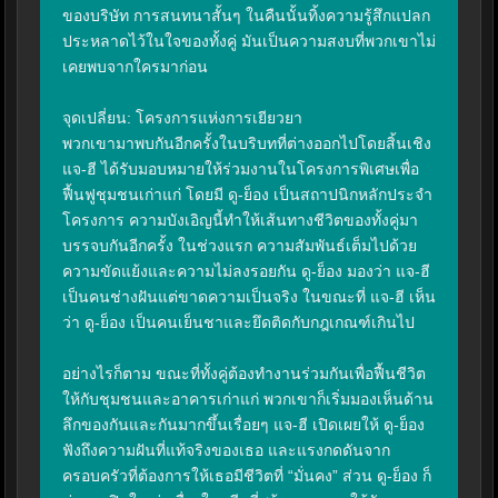
ของบริษัท การสนทนาสั้นๆ ในคืนนั้นทิ้งความรู้สึกแปลก
ประหลาดไว้ในใจของทั้งคู่ มันเป็นความสงบที่พวกเขาไม่
เคยพบจากใครมาก่อน

จุดเปลี่ยน: โครงการแห่งการเยียวยา

พวกเขามาพบกันอีกครั้งในบริบทที่ต่างออกไปโดยสิ้นเชิง 
แจ-ฮี ได้รับมอบหมายให้ร่วมงานในโครงการพิเศษเพื่อ
ฟื้นฟูชุมชนเก่าแก่ โดยมี ดู-ย็อง เป็นสถาปนิกหลักประจำ
โครงการ ความบังเอิญนี้ทำให้เส้นทางชีวิตของทั้งคู่มา
บรรจบกันอีกครั้ง ในช่วงแรก ความสัมพันธ์เต็มไปด้วย
ความขัดแย้งและความไม่ลงรอยกัน ดู-ย็อง มองว่า แจ-ฮี 
เป็นคนช่างฝันแต่ขาดความเป็นจริง ในขณะที่ แจ-ฮี เห็น
ว่า ดู-ย็อง เป็นคนเย็นชาและยึดติดกับกฎเกณฑ์เกินไป

อย่างไรก็ตาม ขณะที่ทั้งคู่ต้องทำงานร่วมกันเพื่อฟื้นชีวิต
ให้กับชุมชนและอาคารเก่าแก่ พวกเขาก็เริ่มมองเห็นด้าน
ลึกของกันและกันมากขึ้นเรื่อยๆ แจ-ฮี เปิดเผยให้ ดู-ย็อง 
ฟังถึงความฝันที่แท้จริงของเธอ และแรงกดดันจาก
ครอบครัวที่ต้องการให้เธอมีชีวิตที่ “มั่นคง” ส่วน ดู-ย็อง ก็