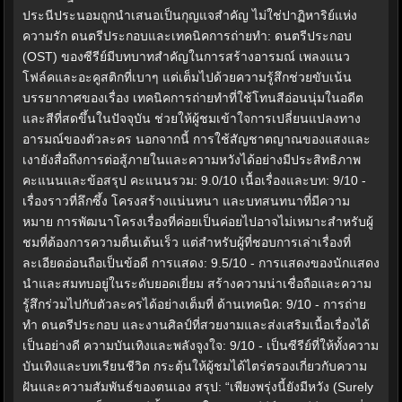
ประนีประนอมถูกนำเสนอเป็นกุญแจสำคัญ ไม่ใช่ปาฏิหาริย์แห่ง
ความรัก ดนตรีประกอบและเทคนิคการถ่ายทำ: ดนตรีประกอบ
(OST) ของซีรีย์มีบทบาทสำคัญในการสร้างอารมณ์ เพลงแนว
โฟล์คและอะคูสติกที่เบาๆ แต่เต็มไปด้วยความรู้สึกช่วยขับเน้น
บรรยากาศของเรื่อง เทคนิคการถ่ายทำที่ใช้โทนสีอ่อนนุ่มในอดีต
และสีที่สดขึ้นในปัจจุบัน ช่วยให้ผู้ชมเข้าใจการเปลี่ยนแปลงทาง
อารมณ์ของตัวละคร นอกจากนี้ การใช้สัญชาตญาณของแสงและ
เงายังสื่อถึงการต่อสู้ภายในและความหวังได้อย่างมีประสิทธิภาพ
คะแนนและข้อสรุป คะแนนรวม: 9.0/10 เนื้อเรื่องและบท: 9/10 -
เรื่องราวที่ลึกซึ้ง โครงสร้างแน่นหนา และบทสนทนาที่มีความ
หมาย การพัฒนาโครงเรื่องที่ค่อยเป็นค่อยไปอาจไม่เหมาะสำหรับผู้
ชมที่ต้องการความตื่นเต้นเร็ว แต่สำหรับผู้ที่ชอบการเล่าเรื่องที่
ละเอียดอ่อนถือเป็นข้อดี การแสดง: 9.5/10 - การแสดงของนักแสดง
นำและสมทบอยู่ในระดับยอดเยี่ยม สร้างความน่าเชื่อถือและความ
รู้สึกร่วมไปกับตัวละครได้อย่างเต็มที่ ด้านเทคนิค: 9/10 - การถ่าย
ทำ ดนตรีประกอบ และงานศิลป์ที่สวยงามและส่งเสริมเนื้อเรื่องได้
เป็นอย่างดี ความบันเทิงและพลังจูงใจ: 9/10 - เป็นซีรีย์ที่ให้ทั้งความ
บันเทิงและบทเรียนชีวิต กระตุ้นให้ผู้ชมได้ไตร่ตรองเกี่ยวกับความ
ฝันและความสัมพันธ์ของตนเอง สรุป: “เพียงพรุ่งนี้ยังมีหวัง (Surely