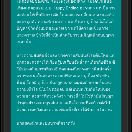
ในตอนจบของซีรีย์ “เพียงพรุ่งนี้ยังมีหวัง” ไม่ได้นำเสนอ
เพียงแค่ตอนจบแบบ Happy Ending ธรรมดา แต่เป็นการ
สะท้อนให้เห็นถึงการเติบโตและการเปลี่ยนแปลงของตัว
ละครทุกตัว ความรักระหว่าง แจ-ฮี และ ดู-ย็อง ไม่ได้แก้
ปัญหาชีวิตทั้งหมดของพวกเขา แต่ให้ความแข็งแกร่ง
และความเข้าใจที่จำเป็นสำหรับการเผชิญหน้ากับปัญหา
เหล่านั้น

บางความสัมพันธ์จบลง บางความสัมพันธ์เริ่มต้นใหม่ แต่
ทุกตัวละครต่างได้เรียนรู้บทเรียนอันล้ำค่าเกี่ยวกับชีวิต ซี
รีย์จบลงด้วยภาพที่แจ-ฮี จัดแสดงนิทรรศการศิลปะครั้ง
แรกของเธอในอาคารเก่าแก่ที่เธอและ ดู-ย็อง ช่วยกัน
ฟื้นฟู โดยมี ดู-ย็อง ยืนอยู่ท่ามกลางผู้ชมด้วยรอยยิ้มแห่ง
ความเข้าใจ นี่ไม่ใช่ตอนจบ แต่เป็นบทเริ่มต้นใหม่ของ
พวกเขา ส่งสารที่ทรงพลังว่า “พรุ่งนี้” ไม่ใช่คำมั่นสัญญา
ว่าทุกอย่างจะสมบูรณ์แบบ แต่คือโอกาสที่จะก้าวต่อไป
ด้วยความหวังและความเข้มแข็งที่เราได้รับจากวันวาน

นักแสดงนำและบทบาทที่ตราตรึง
