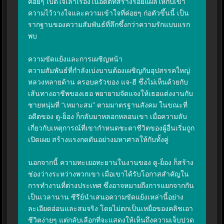
ค่อยๆ เปิดใจเล่าเรื่องในอดีตที่สร้างรอยแผลให้กับเขา 
ความไว้วางใจและความเข้าใจที่ค่อยๆ ก่อตัวขึ้นนี้ เป็น
รากฐานของความสัมพันธ์ที่ลึกซึ้งกว่าความรักแบบแรก
พบ

ความขัดแย้งและการเผชิญหน้า

ความสัมพันธ์ที่กำลังเบ่งบานต้องเผชิญกับอุปสรรคใหญ่
หลวงหลายด้าน ครอบครัวของ แจ-ฮี ซึ่งไม่เห็นด้วยกับ
เส้นทางอาชีพของเธอ พยายามจัดแจงให้เธอแต่งงานกับ
ชายหนุ่มที่ “เหมาะสม” ตามมาตรฐานสังคม ในขณะที่
อดีตของ ดู-ย็อง ก็กลับมาหลอกหลอนเขา เมื่อความลับ
เกี่ยวกับเหตุการณ์ที่เขากำหนดชะตาชีวิตของผู้อื่นเริ่มถูก
เปิดเผย สร้างแรงกดดันอย่างมหาศาลให้กับทั้งคู่

นอกจากนี้ ความทะเยอทะยานในงานของ ดู-ย็อง ก็สร้าง
ช่องว่างระหว่างพวกเขา เมื่อเขาได้รับโอกาสสำคัญใน
การทำงานที่ต่างประเทศ ซึ่งอาจหมายถึงการแยกจากกัน
เป็นเวลานาน ซีรีย์นำเสนอความขัดแย้งเหล่านี้อย่าง
ละเอียดอ่อนและสมจริง โดยไม่ตกเป็นเหยื่อของคลิชเอา
ชีวิตง่ายๆ แต่กลับเลือกที่จะแสดงให้เห็นถึงความเจ็บปวด