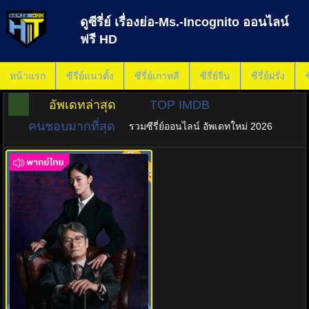
ดูซีรี่ย์ เรื่องย่อ-Ms.-Incognito ออนไลน์
ฟรี HD
หน้าแรก
ซีรีย์แนวตั้ง
ซีรี่ย์เกาหลี
ซีรี่ย์จีน
ซีรี่ย์ฝรั่ง
ซ
อัพเดทล่าสุด
TOP IMDB
คนชอบมากที่สุด
รวมซีรี่ย์ออนไลน์ อัพเดทใหม่ 2026
พากย์ไทย
8.0
ภารกิจลับบอดี้การ์ดสาว (2025)