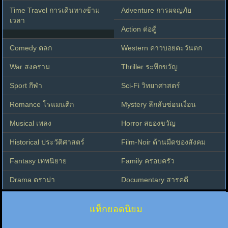
Time Travel การเดินทางข้าม
Adventure การผจญภัย
เวลา
Action ต่อสู้
Comedy ตลก
Western คาวบอยตะวันตก
War สงคราม
Thriller ระทึกขวัญ
Sport กีฬา
Sci-Fi วิทยาศาสตร์
Romance โรแมนติก
Mystery ลึกลับซ่อนเงื่อน
Musical เพลง
Horror สยองขวัญ
Historical ประวัติศาสตร์
Film-Noir ด้านมืดของสังคม
Fantasy เทพนิยาย
Family ครอบครัว
Drama ดราม่า
Documentary สารคดี
แท็กยอดนิยม